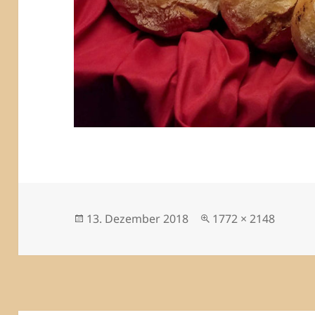
Veröffentlicht
Originalgröße
13. Dezember 2018
1772 × 2148
am