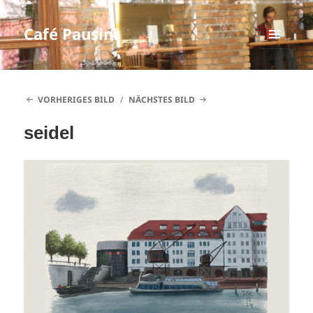
Café Pausini
MENÜ
UND
WIDGETS
VORHERIGES BILD
NÄCHSTES BILD
seidel