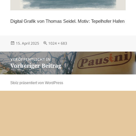
Digital Grafik von Thomas Seidel. Motiv: Tepelhofer Hafen
Veröffentlicht
Originalgröße
15. April 2025
1024 × 683
am
Beitragsnavigation
VERÖFFENTLICHT IN
Vorheriger Beitrag
Stolz präsentiert von WordPress