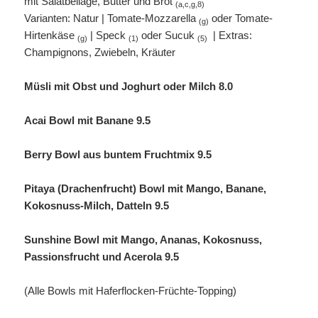
mit Salatbeilage, Butter und Brot
(a,c,g,8)
Varianten: Natur | Tomate-Mozzarella
oder Tomate-
(g)
Hirtenkäse
| Speck
oder Sucuk
| Extras:
(g)
(1)
(5)
Champignons, Zwiebeln, Kräuter
Müsli mit Obst und Joghurt oder Milch 8.0
Acai Bowl mit Banane 9.5
Berry Bowl aus buntem Fruchtmix 9.5
Pitaya (Drachenfrucht) Bowl mit Mango, Banane,
Kokosnuss-Milch, Datteln
9.5
Sunshine Bowl mit Mango, Ananas, Kokosnuss,
Passionsfrucht und Acerola 9.5
(Alle Bowls mit Haferflocken-Früchte-Topping)