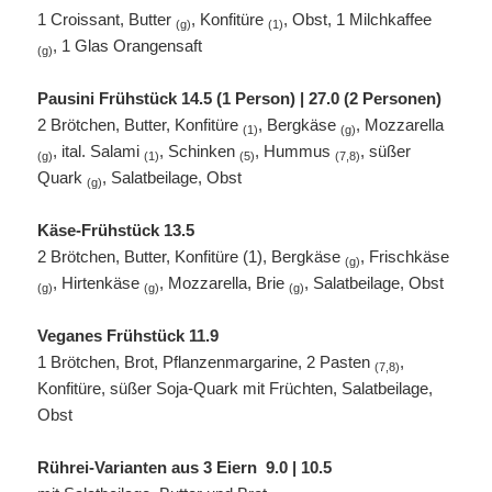
1 Croissant, Butter
, Konfitüre
, Obst, 1 Milchkaffee
(g)
(1)
, 1 Glas Orangensaft
(g)
Pausini Frühstück 14.5 (1 Person) | 27.0 (2 Personen)
2 Brötchen, Butter, Konfitüre
, Bergkäse
, Mozzarella
(1)
(g)
, ital. Salami
, Schinken
, Hummus
, süßer
(g)
(1)
(5)
(7,8)
Quark
, Salatbeilage, Obst
(g)
Käse-Frühstück 13.5
2 Brötchen, Butter, Konfitüre (1), Bergkäse
, Frischkäse
(g)
, Hirtenkäse
, Mozzarella, Brie
, Salatbeilage, Obst
(g)
(g)
(g)
Veganes Frühstück 11.9
1 Brötchen, Brot, Pflanzenmargarine, 2 Pasten
,
(7,8)
Konfitüre, süßer Soja-Quark mit Früchten, Salatbeilage,
Obst
Rührei-Varianten aus 3 Eiern
9.0 | 10.5