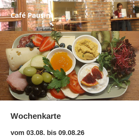
Café Pausini
MENÜ
UND
WIDGETS
Wochenkarte
vom 03.08. bis 09.08.26