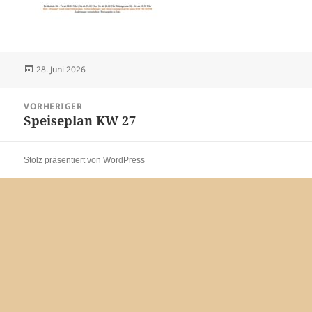
Veröffentlicht
28. Juni 2026
am
Beitragsnavigation
VORHERIGER
Speiseplan KW 27
Vorheriger
Beitrag:
Stolz präsentiert von WordPress