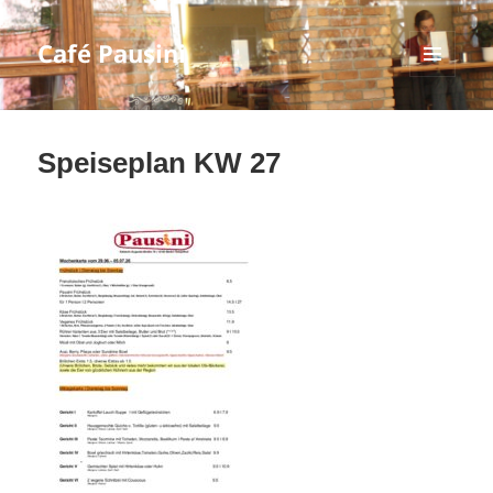
Café Pausini
MENÜ
UND
WIDGETS
Speiseplan KW 27