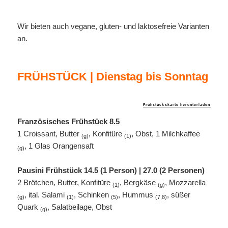
Wir bieten auch vegane, gluten- und laktosefreie Varianten
an.
FRÜHSTÜCK | Dienstag bis Sonntag
Frühstückskarte herunterladen
Französisches Frühstück 8.5
1 Croissant, Butter
, Konfitüre
, Obst, 1 Milchkaffee
(g)
(1)
, 1 Glas Orangensaft
(g)
Pausini Frühstück 14.5 (1 Person) | 27.0 (2 Personen)
2 Brötchen, Butter, Konfitüre
, Bergkäse
, Mozzarella
(1)
(g)
, ital. Salami
, Schinken
, Hummus
, süßer
(g)
(1)
(5)
(7,8)
Quark
, Salatbeilage, Obst
(g)