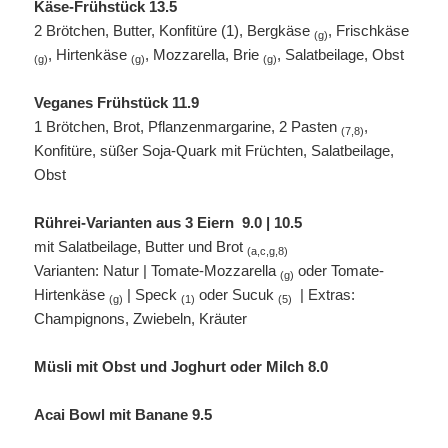
Käse-Frühstück 13.5
2 Brötchen, Butter, Konfitüre (1), Bergkäse
, Frischkäse
(g)
, Hirtenkäse
, Mozzarella, Brie
, Salatbeilage, Obst
(g)
(g)
(g)
Veganes Frühstück 11.9
1 Brötchen, Brot, Pflanzenmargarine, 2 Pasten
,
(7,8)
Konfitüre, süßer Soja-Quark mit Früchten, Salatbeilage,
Obst
Rührei-Varianten aus 3 Eiern
9.0 | 10.5
mit Salatbeilage, Butter und Brot
(a,c,g,8)
Varianten: Natur | Tomate-Mozzarella
oder Tomate-
(g)
Hirtenkäse
| Speck
oder Sucuk
| Extras:
(g)
(1)
(5)
Champignons, Zwiebeln, Kräuter
Müsli mit Obst und Joghurt oder Milch 8.0
Acai Bowl mit Banane 9.5