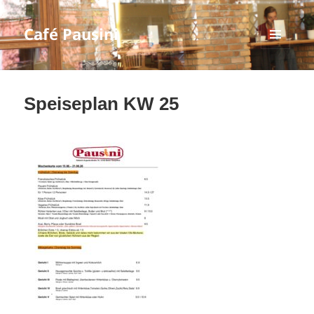
Café Pausini
MENÜ
UND
WIDGETS
Speiseplan KW 25