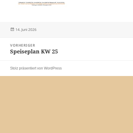
Veröffentlicht
14. Juni 2026
am
Beitragsnavigation
VORHERIGER
Speiseplan KW 25
Vorheriger
Beitrag:
Stolz präsentiert von WordPress